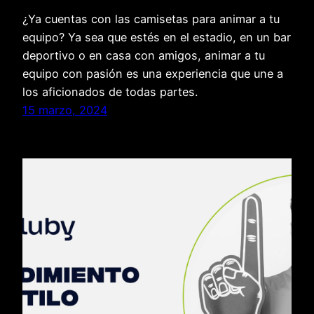
¿Ya cuentas con las camisetas para animar a tu
equipo? Ya sea que estés en el estadio, en un bar
deportivo o en casa con amigos, animar a tu
equipo con pasión es una experiencia que une a
los aficionados de todas partes.
15 marzo, 2024