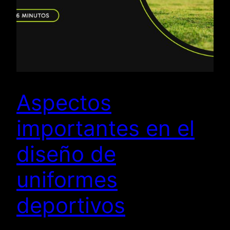
Aspectos
importantes en el
diseño de
uniformes
deportivos