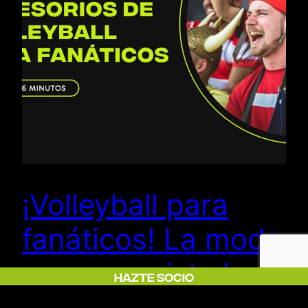
¡Volleyball para
fanáticos! La moda
que conquista la
Hazte socio
cancha