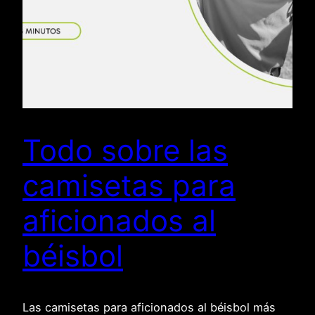
Todo sobre las
camisetas para
aficionados al
béisbol
Las camisetas para aficionados al béisbol más