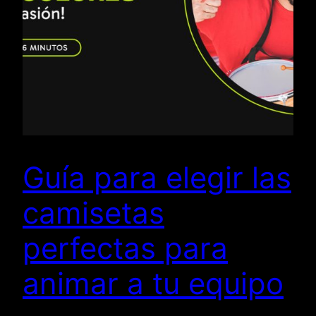
Guía para elegir las
camisetas
perfectas para
animar a tu equipo