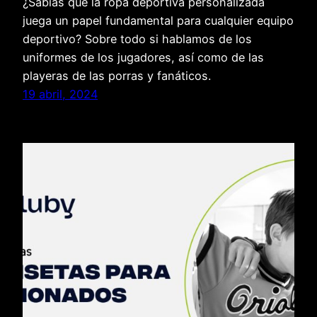
¿Sabías que la ropa deportiva personalizada
juega un papel fundamental para cualquier equipo
deportivo? Sobre todo si hablamos de los
uniformes de los jugadores, así como de las
playeras de las porras y fanáticos.
19 abril, 2024